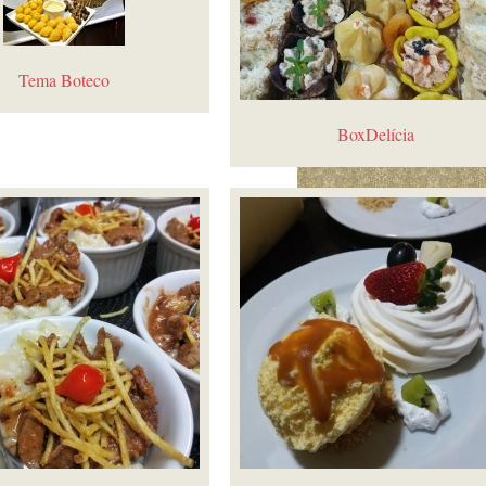
Tema Boteco
BoxDelícia